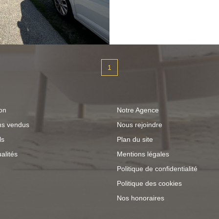
le site Géorisques : www.geor
mois, charges comprises dont € de charges l
(provision donnant lieu à régul
88 € Honoraires charges locataire 88 € TTC dont pour état
des lieux Montant estimé des dépenses annuelles d'énergie
1
pour un usage standa
on
Notre Agence
ns vendus
Nous rejoindre
ls
Plan du site
alités
Mentions légales
Politique de confidentialité
Politique des cookies
Nos honoraires