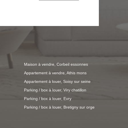
isques.gouv.fr” Loyer : 88 € par
ocatives
arisation) Dépot de garantie
rd : non communiqué.
Maison à vendre, Corbeil essonnes
Appartement à vendre, Athis mons
Appartement à louer, Soisy sur seine
Parking / box à louer, Viry chatillon
Parking / box à louer, Evry
Parking / box à louer, Bretigny sur orge