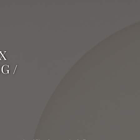
X
G /