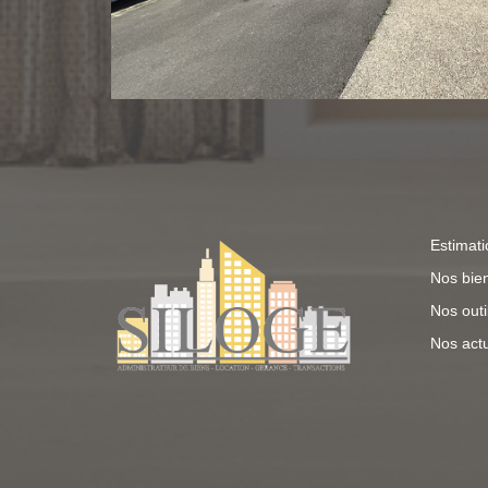
Estimati
Nos bie
Nos outi
Nos actu