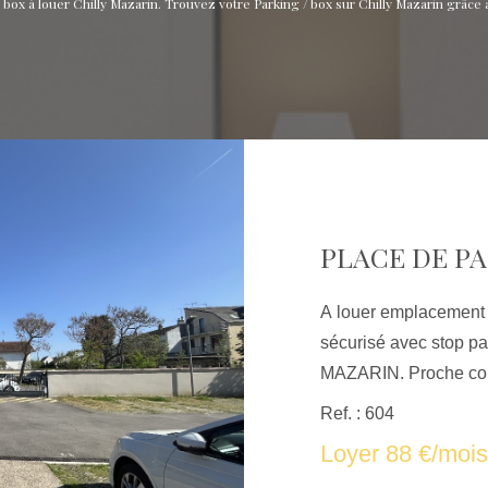
 box à louer Chilly Mazarin. Trouvez votre Parking / box sur Chilly Mazarin grâc
PLACE DE P
A louer emplacement 
sécurisé avec stop p
MAZARIN. Proche commerces. Loyer : 88 € par mois
charges comprises. Dépot de garantie : 88 € TTC
Ref. : 604
Honoraires charges locataire 88 
Loyer 88 €/mois
les risques auxquels 