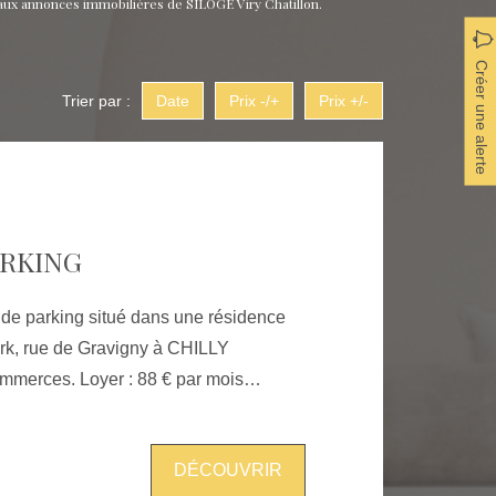
e aux annonces immobilières de SILOGE Viry Chatillon.
Créer une alerte
Trier par :
Date
Prix -/+
Prix +/-
ARKING
de parking situé dans une résidence
ark, rue de Gravigny à CHILLY
€ TTC “Les informations sur
DÉCOUVRIR
ce bien est exposé sont disponibles sur